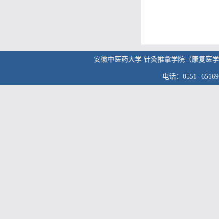
安徽中医药大学 针灸推拿学院（康复医学院） 版权
电话：0551--6516