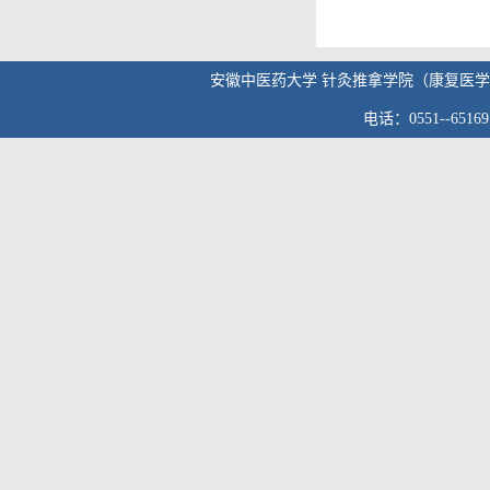
安徽中医药大学 针灸推拿学院（康复医学院） 版权
电话：0551--6516