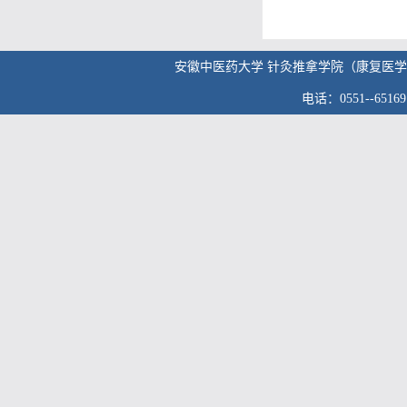
安徽中医药大学 针灸推拿学院（康复医学院） 版权
电话：0551--6516