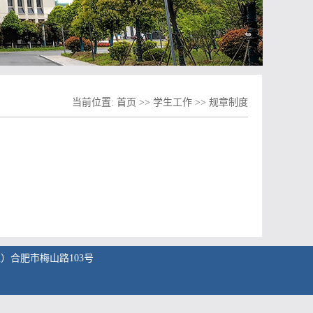
当前位置:
首页
>>
学生工作
>>
规章制度
东区）合肥市梅山路103号