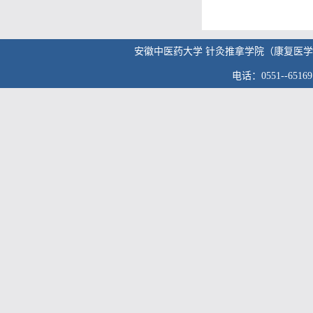
安徽中医药大学 针灸推拿学院（康复医学院） 版权
电话：0551--6516