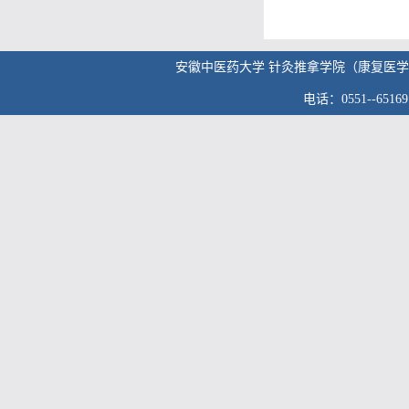
安徽中医药大学 针灸推拿学院（康复医学院） 版权
电话：0551--6516