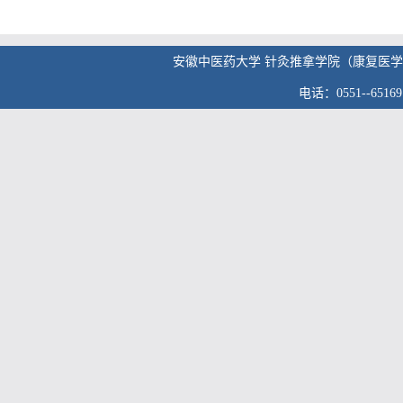
安徽中医药大学 针灸推拿学院（康复医学院） 版权
电话：0551--6516