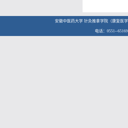
安徽中医药大学 针灸推拿学院（康复医学院） 版权
电话：0551--6516