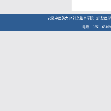
安徽中医药大学 针灸推拿学院（康复医学院） 版权
电话：0551--6516