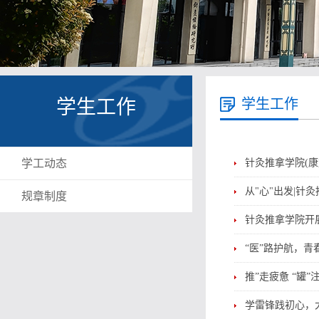
学生工作
学生工作
学工动态
针灸推拿学院(康
从"心"出发|针
规章制度
针灸推拿学院开
“医”路护航，
推”走疲惫 “罐
学雷锋践初心，