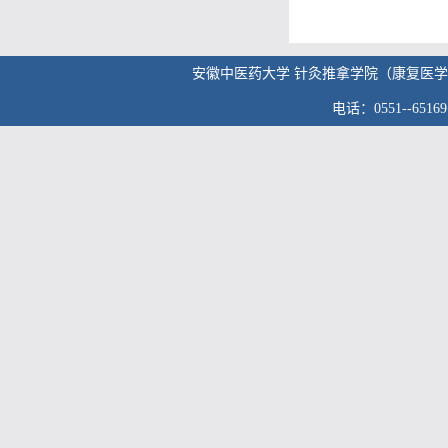
安徽中医药大学 针灸推拿学院（康复医学院） 版权
电话：0551--6516